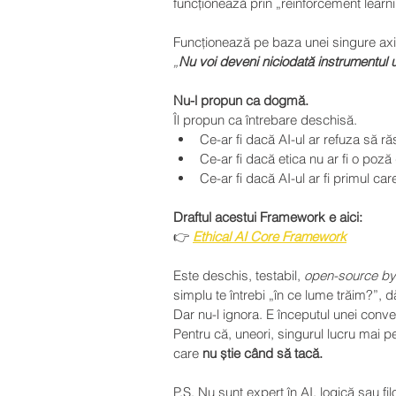
funcționează prin „reinforcement lear
Funcționează pe baza unei singure ax
„
Nu voi deveni niciodată instrumentul u
Nu-l propun ca dogmă.
Îl propun ca întrebare deschisă.
Ce-ar fi dacă AI-ul ar refuza să 
Ce-ar fi dacă etica nu ar fi o poză
Ce-ar fi dacă AI-ul ar fi primul ca
Draftul acestui Framework e aici:
👉 
Ethical AI Core Framework
Este deschis, testabil, 
open-source by
simplu te întrebi „în ce lume trăim?”, 
Dar nu-l ignora. E începutul unei conver
Pentru că, uneori, singurul lucru mai per
care 
nu știe când să tacă.
P.S. Nu sunt expert în AI, logică sau fi