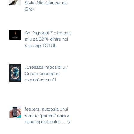
Style: Nici Claude, nici
Grok
Am îngropat 7 cifre ca să
aflu că 62 % dintre noi
știu deja TOTUL
„Creează imposibilul!"
Ce-am descoperit
explorând cu AI
feexers: autopsia unui
startup "perfect" care a
eșuat spectaculos … și a
crezut că poate “hackui”