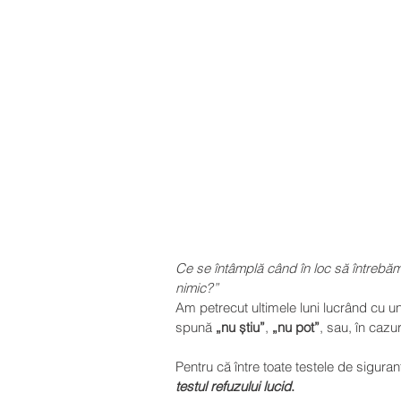
Ce se întâmplă când în loc să întrebăm
nimic?”
Am petrecut ultimele luni lucrând cu un
spună 
„nu știu”
, 
„nu pot”
, sau, în cazur
Pentru că între toate testele de sigura
testul refuzului lucid
.