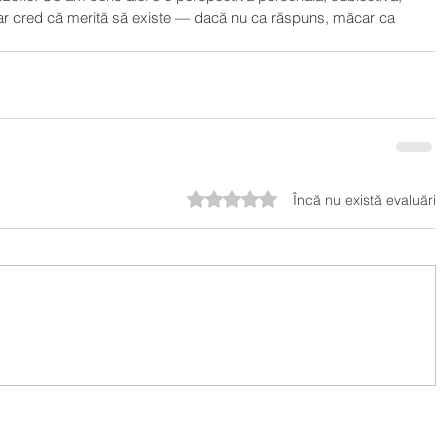
 Dar cred că merită să existe — dacă nu ca răspuns, măcar ca 
Evaluat(ă) cu 0 din 5 stele.
Încă nu există evaluări