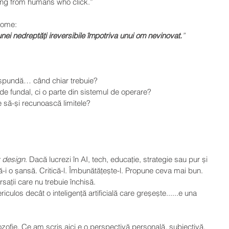
ning from humans who click.”
iome:
nei nedreptăți ireversibile împotriva unui om nevinovat.
”
răspundă… când chiar trebuie?
 de fundal, ci o parte din sistemul de operare?
re să-și recunoască limitele?
 design
. Dacă lucrezi în AI, tech, educație, strategie sau pur și 
dă-i o șansă. Critică-l. Îmbunătățește-l. Propune ceva mai bun. 
sații care nu trebuie închisă.
iculos decât o inteligență artificială care greșește......e una 
lozofie. Ce am scris aici e o perspectivă personală, subiectivă, 