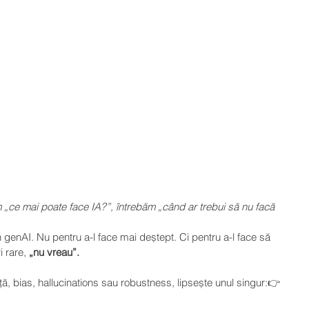
 „ce mai poate face IA?”, întrebăm „când ar trebui să nu facă 
 genAI. Nu pentru a-l face mai deștept. Ci pentru a-l face să 
i rare, 
„nu vreau”.
nță, bias, hallucinations sau robustness, lipsește unul singur:👉 