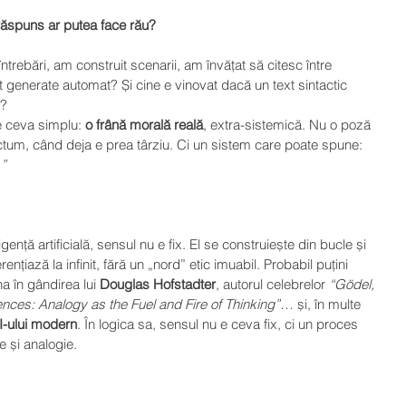
 răspuns ar putea face rău?
ntrebări, am construit scenarii, am învățat să citesc între 
t generate automat? Și cine e vinovat dacă un text sintactic 
ă?
e ceva simplu: 
o frână morală reală
, extra-sistemică. Nu o poză 
actum, când deja e prea târziu. Ci un sistem care poate spune: 
”
igență artificială, sensul nu e fix. El se construiește din bucle și 
ențiază la infinit, fără un „nord” etic imuabil. Probabil puțini 
a în gândirea lui 
Douglas Hofstadter
, autorul celebrelor 
“Gödel, 
ces: Analogy as the Fuel and Fire of Thinking”
… și, în multe 
I-ului modern
. În logica sa, sensul nu e ceva fix, ci un proces 
ve și analogie.