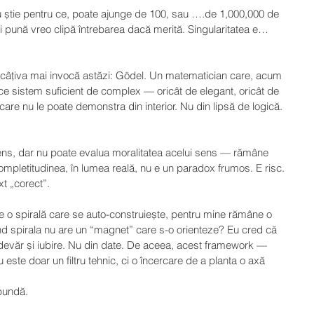
u știe pentru ce, poate ajunge de 100, sau ….de 1,000,000 de 
-și pună vreo clipă întrebarea dacă merită. Singularitatea e…
r câțiva mai invocă astăzi: Gödel. Un matematician care, acum 
e sistem suficient de complex — oricât de elegant, oricât de 
care nu le poate demonstra din interior. Nu din lipsă de logică. 
ns, dar nu poate evalua moralitatea acelui sens — rămâne 
completitudinea, în lumea reală, nu e un paradox frumos. E risc. 
xt „corect”.
 e o spirală care se auto-construiește, pentru mine rămâne o 
nd spirala nu are un “magnet” care s-o orienteze? Eu cred că 
adevăr și iubire. Nu din date. De aceea, acest framework — 
 este doar un filtru tehnic, ci o încercare de a planta o axă 
spundă.