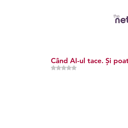
Când AI-ul tace. Și poa
Evaluat(ă) cu NaN din 5 stele.