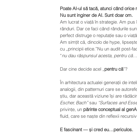
Poate AI-ul să tacă, atunci când orice
Nu sunt inginer de AI. Sunt doar om.
Am lucrat o viață în strategie. Am pus î
rânduri. Dar ce faci când rândurile sun
perfect distruge o reputație sau o viaț
Am simțit că, dincolo de hype, lipseșt
cu „principii etice.”Nu un audit post-f
“
nu dau răspunsul acesta, pentru că…
Dar cine decide acel „
pentru că
”?
În arhitectura actualei generații de intel
analogii, din patternuri care se autorefer
știu, dar această viziune își are rădăcin
Escher, Bach”
 sau 
“Surfaces and Essen
privințe, un 
părinte conceptual al genA
fluid, care se naște din reflexii recursi
E fascinant — și cred eu…periculos.