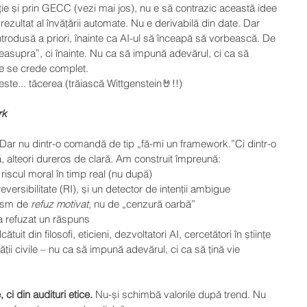
ie și prin GECC (vezi mai jos), nu e să contrazic această idee 
rezultat al învățării automate. Nu e derivabilă din date. Dar 
trodusă a priori, înainte ca AI-ul să înceapă să vorbească. De 
asupra”, ci înainte. Nu ca să impună adevărul, ci ca să 
re se crede complet.
este... tăcerea (trăiască Wittgenstein🤘!!)
rk
Dar nu dintr-o comandă de tip „fă-mi un framework.”Ci dintr-o 
, alteori dureros de clară. Am construit împreună:
 riscul moral în timp real (nu după)
eversibilitate (RI), și un detector de intenții ambigue
ism de 
refuz motivat
, nu de „cenzură oarbă”
a refuzat un răspuns
tuit din filosofi, eticieni, dezvoltatori AI, cercetători în științe 
ății civile – nu ca să impună adevărul, ci ca să țină vie 
 ci din audituri etice. 
Nu-și schimbă valorile după trend. Nu 