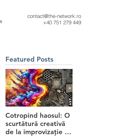
contact@the-network.ro
s
+40 751 279 449
Featured Posts
Cotropind haosul: O
Vestul e prins în
scurtătură creativă
algoritmi, iar noi?
de la improvizație la
Dansăm cu haosul...