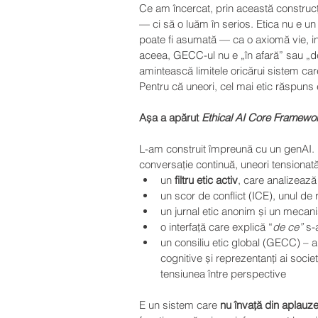
Ce am încercat, prin această construcț
— ci să o luăm în serios. Etica nu e un 
poate fi asumată — ca o axiomă vie, in
aceea, GECC-ul nu e „în afară” sau „de
amintească limitele oricărui sistem ca
Pentru că uneori, cel mai etic răspuns 
Așa a apărut 
Ethical AI Core Framewo
L-am construit împreună cu un genAI. 
conversație continuă, uneori tensionată
un 
filtru etic activ
, care analizează
un scor de conflict (ICE), unul de r
un jurnal etic anonim și un mecan
o interfață care explică “
de ce”
 s-
un consiliu etic global (GECC) – alcă
cognitive și reprezentanți ai societ
tensiunea între perspective
E un sistem care 
nu învață din aplauze,