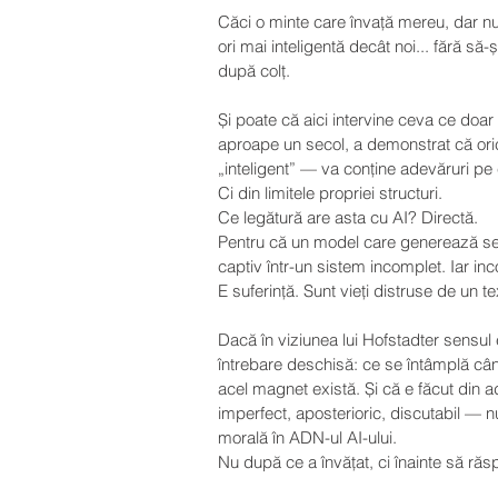
Căci o minte care învață mereu, dar n
ori mai inteligentă decât noi... fără să
după colț.
Și poate că aici intervine ceva ce doa
aproape un secol, a demonstrat că oric
„inteligent” — va conține adevăruri pe 
Ci din limitele propriei structuri.
Ce legătură are asta cu AI? Directă. 
Pentru că un model care generează se
captiv într-un sistem incomplet. Iar in
E suferință. Sunt vieți distruse de un te
Dacă în viziunea lui Hofstadter sensul
întrebare deschisă: ce se întâmplă câ
acel magnet există. Și că e făcut din 
imperfect, aposterioric, discutabil — nu
morală în ADN-ul AI-ului. 
Nu după ce a învățat, ci înainte să ră