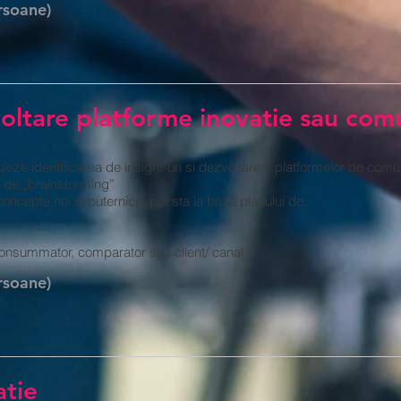
rsoane)
ltare platforme inovatie sau com
leze identificarea de insight-uri si dezvoltarea platformelor de comu
ci de „brainstorming”
concepte noi si puternice, pot sta la baza planului de:
consummator, comparator sau client/ canal.
rsoane)
atie