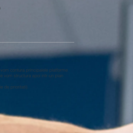
a
 vom contura principalele platforme
e vom structura apoi intr-un plan
de prioritati).