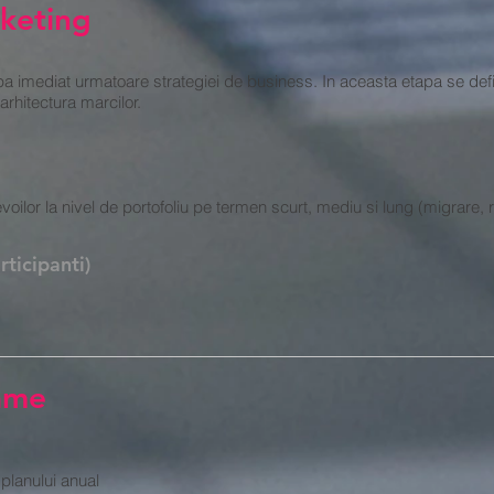
keting
a imediat urmatoare strategiei de business. In aceasta etapa se defi
 arhitectura marcilor.
nevoilor la nivel de portofoliu pe termen scurt, mediu si lung (migrare, r
ticipanti)
ame
 planului anual