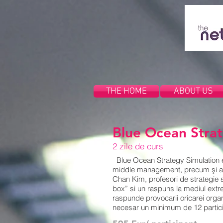
THE HOME
ABOUT US
Blue Ocean Strat
2 zile de curs
Blue Ocean Strategy Simulation es
middle management, precum şi antr
Chan Kim, profesori de strategie s
box” si un raspuns la mediul extr
raspunde provocarii oricarei organi
necesar un minimum de 12 partici