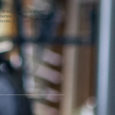
a ne asigura insa ca aceasta este
mentele research medical, si
oncrete, construind un plan de inovatie