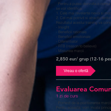
Pentru a putea dezvolta o comunica
se vor identifica:
1. Cele mai revelante nevoi si moti
2. Cel mai potrivit si atractiv teri
Rezultatul acestui training va cons
- Insight
- Beneficii rationale
- Beneficii emotionale
- Diferentiator
- RTB (reason to believe)
- Misiunea marcii
2,850 eur/ grup (12-16 pe
Vreau o ofertă
Evaluarea Comun
1 zi de curs
Pornind de la pozitionarea marcii
Pentru aceasta, vom invata princip