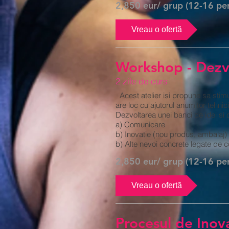
2,850 eur/ grup (12-16 pe
Vreau o ofertă
Workshop - Dezvo
2 zile de curs
Acest atelier isi propune sa stimu
are loc cu ajutorul anumitor tehni
Dezvoltarea unei banci de idei si 
a) Comunicare
b) Inovatie (nou produs, ambalaj)
b) Alte nevoi concrete legate de 
2,850 eur/ grup (12-16 pe
Vreau o ofertă
Procesul de Inov