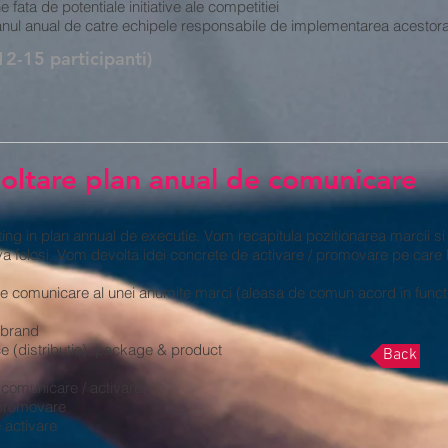
 fata de potentiale initiative ale competitiei
n planul anual de catre echipele responsabile de implementarea acestor
2-15 participanti)
oltare plan anual de comunicare
g in plan annual de executie. Vom recapitula pozitionarea marcii si
 folosi. Vom devolta idei concrete de activare / promovare pe care l
e comunicare al unei anumite marci (aleasa de comun acord in functie 
 brand
ce (distributie), package & product
Back
e comunicare / activare
 promovare
 activare