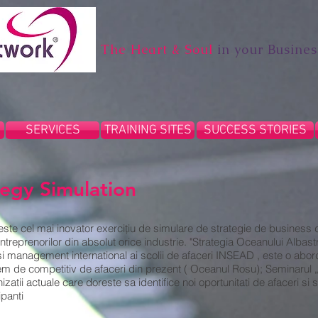
The Heart & Soul
in your Busines
SERVICES
TRAINING SITES
SUCCESS STORIES
egy Simulation
te cel mai inovator exerciţiu de simulare de strategie de business 
eprenorilor din absolut orice industrie. "Strategia Oceanului Albas
i management international ai scolii de afaceri INSEAD , este o abord
em de competitiv de afaceri din prezent ( Oceanul Rosu); Seminarul 
zatii actuale care doreste sa identifice noi oportunitati de afaceri s
panti