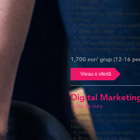
1. Dezvoltam,
2. Evaluam,
3. Producem campanii de succes
Obiective:
Principiile de lucru cu o agent
Brieful de creatie
Cum judec propunerile creativ
Cum sa dau feedback unei age
Ce se intampla odata ce am o
1,700 eur/ grup (12-16 pe
Vreau o ofertă
Digital Marketin
2 zile de curs
Explozia mediului digital aduce o
totul este posibil, cu ce anume sa
Obiective:
Intelegerea mediului digital – 
Principalele canale digital – sp