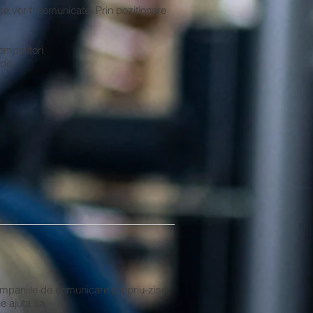
e vor fi comunicate. Prin pozitionare
competitori
nde:
ampaniile de comunicare propriu-zise.
ne ajuta sa