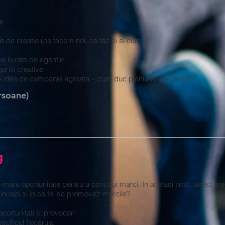
s
ie de creatie (ce facem noi, ce fac ei si cum)
e livrate de agentie
ntii creative
 idee de campanie agreata – cum duc planurile in executie
rsoane)
g
 mare oportunitate pentru a construi marci. In acelasi timp, acest 
 incepi si in ce fel sa promovez marcile?
oportunitati si provocari
ecificul fiecaruia