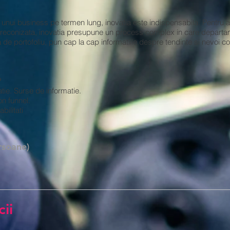
 unui business pe termen lung, inovatia este indispensabila. Pentru 
preconizata, inovatia presupune un process complex in care departa
 de portofoliu, pun cap la cap informatiile despre tendinte si nevoi c
?
tie. Surse de informatie.
on funnel.
bilitati
rsoane)
ii