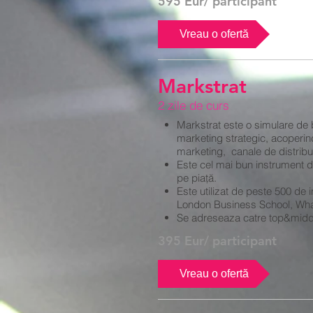
595 Eur/ participant
Vreau o ofertă
Markstrat
2 zile de curs
Markstrat este o simulare de
marketing strategic, acoperin
marketing, canale de distribui
Este cel mai bun instrument d
pe piaţă.
Este utilizat de peste 500 de 
London Business School, Whart
Se adreseaza catre top&midd
395 Eur/ participant
Vreau o ofertă