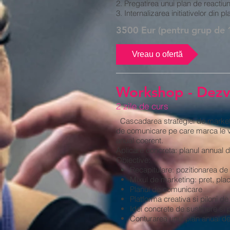
2. Pregatirea unui plan de reactiune
3. Internalizarea initiativelor di
3500 Eur (pentru grup de 1
Vreau o ofertă
Workshop - Dezv
2 zile de curs
Cascadarea strategiei de marketin
de comunicare pe care marca le va
anual coerent.
Aplicare concreta: planul annual d
Obiective:
Recapitulare: pozitionarea de
Mixul de marketing: pret, pla
Planul de comunicare
Platforma creativa si piloni d
Idei concrete de sustinere si
Conturarea unui plan anual de