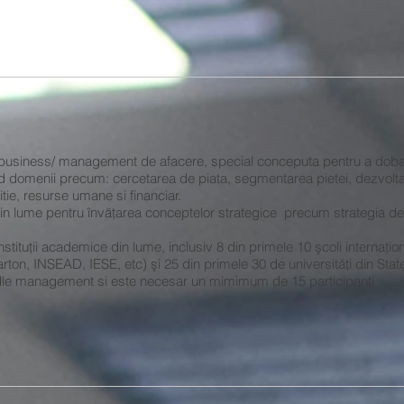
 business/ management de afacere, special conceputa pentru a doba
d domenii precum: cercetarea de piata, segmentarea pietei, dezvolt
tie, resurse umane si financiar.
in lume pentru învăţarea conceptelor strategice precum strategia de 
instituţii academice din lume, inclusiv 8 din primele 10 şcoli internaţ
on, INSEAD, IESE, etc) şi 25 din primele 30 de universităţi din Stat
le management si este necesar un mimimum de 15 participanti