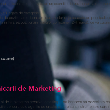
re eficienta, este nevoie de un exercitiu de pozitionare a marcilor c
vatii legate de categorie
toriu de pozitionare, dupa eliminarea celor deja ocupate de principalii 
ta in livrarea pozitionarii marcilor companiei (2-4 marci), ce va cupri
rsoane)
icarii de Marketing
 si de la platforma creativa, este timpul sa incepem sa dezvoltam c
iile de lucru cu o agentie de creatie si care sunt instrumentele care 