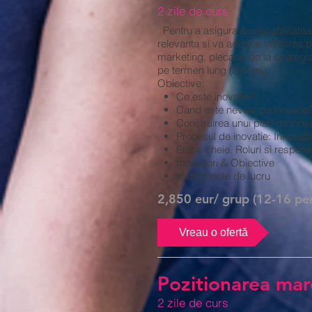
2 zile de curs
Pentru a asigura sustenabilitatea
relevanta si va adduce valoarea 
marketing, plecand de la strategia
pe termen lung (3-5 ani).
Obiective:
Ce este inovatia?
Cand este nevoie de inovatie
Construirea unui plan de inova
Procesul de inovatie: Innovati
Etape cheie. Roluri si responsa
Indicatori & Obiective
Instrumente de lucru
2,850 eur/ grup (12-16 pe
Vreau o ofertă
Pozitionarea marc
2 zile de curs