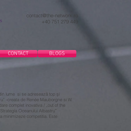
contact@the-network.ro
s
+40 751 279 449
CONTACT
BLOGS
din lume si se adresează top şi
tru” -creata de Renée Mauborgne si W.
are complet inovativa / „out of the
„Strategia Oceanului Albastru”
i sa minimizeze competitia. Este