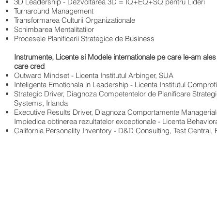
3D Leadership - Dezvoltarea 3D = IQ+EQ+SQ pentru Lideri
Turnaround Management
Transformarea Culturii Organizationale
Schimbarea Mentalitatilor
Procesele Planificarii Strategice de Business
Instrumente, Licente si Modele internationale pe care le-am ales 
care cred
Outward Mindset - Licenta Institutul Arbinger, SUA
Inteligenta Emotionala in Leadership - Licenta Institutul Comprofi
Strategic Driver, Diagnoza Competentelor de Planificare Strateg
Systems, Irlanda
Executive Results Driver, Diagnoza Comportamente Manageriale
Impiedica obtinerea rezultatelor exceptionale - Licenta Behavio
California Personality Inventory - D&D Consulting, Test Central
contact@the-network.ro
+40 751 279 449
Bucuresti