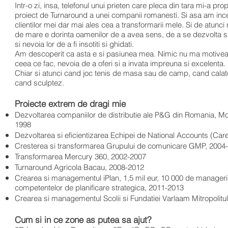
Intr-o zi, insa, telefonul unui prieten care pleca din tara mi-a p
proiect de Turnaround a unei companii romanesti. Si asa am ince
clientilor mei dar mai ales cea a transformarii mele. Si de atunc
de mare e dorinta oamenilor de a avea sens, de a se dezvolta si
si nevoia lor de a fi insotiti si ghidati.
Am descoperit ca asta e si pasiunea mea. Nimic nu ma motiveaz
ceea ce fac, nevoia de a oferi si a invata impreuna si excelenta.
Chiar si atunci cand joc tenis de masa sau de camp, cand calator
cand sculptez.
Proiecte extrem de dragi mie
Dezvoltarea companiilor de distributie ale P&G din Romania, Mol
1998
Dezvoltarea si eficientizarea Echipei de National Accounts (Car
Cresterea si transformarea Grupului de comunicare GMP, 2004
Transformarea Mercury 360, 2002-2007
Turnaround Agricola Bacau, 2008-2012
Crearea si managementul iPlan, 1,5 mil eur, 10 000 de manageri 
competentelor de planificare strategica, 2011-2013
Crearea si managementul Scolii si Fundatiei Varlaam Mitropolitu
Cum si in ce zone as putea sa ajut?