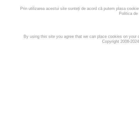
Prin utilizarea acestui site sunteți de acord că putem plasa cooki
Politica de
Politica de confidentialita
By using this site you agree that we can place cookies on your
Copyright 2008-202
Privacy Policy