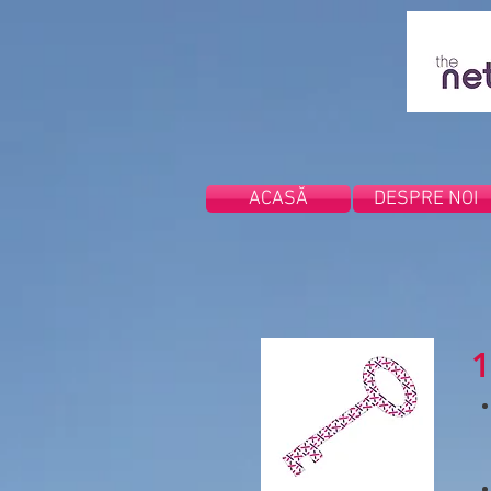
ACASĂ
DESPRE NOI
1