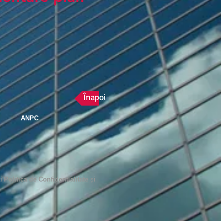
Înapoi
ANPC
i
Politica de Confidentialitate
și