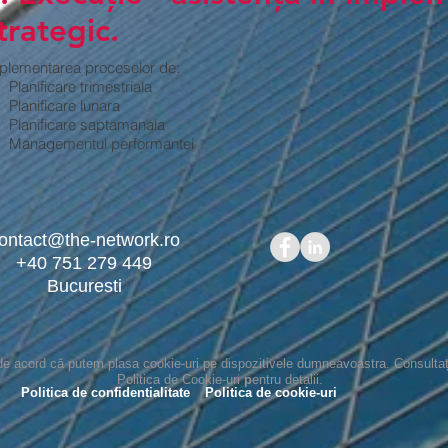
trategic.
plementarea proceselor de:
Planificare trimestriala
Planificare lunara
Planificare saptamanala
Managementul performantei
ontact@the-network.ro
+40 751 279 449
Bucuresti
i de acord că putem plasa cookie-uri pe dispozitivele dumneavoastra. Consultaț
Politica de Cookie-uri
p
entru detalii.
Politica de confidentialitate
Politica de cookie-uri