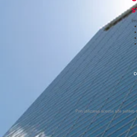
s
Im
c
Prin utilizarea acestui site sunteț