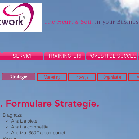
The Heart & Soul
in your Busines
SERVICII
TRAINING-URI
POVEȘTI DE SUCCES
Strategie
Marketing
Inovație
Organizație
V
. Formulare Strategie.
Diagnoza
Analiza pietei
Analiza competitie
Analiza 360 º a companiei
Prognoza