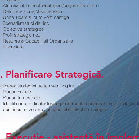
Atractivitate industrii/categorii/segmente/canale
Definire Viziune,Misiune,Valori
Unde jucam si cum vom castiga
Scenarii/matrici de risc
Obiective strategice
Profil strategic nou
Resurse & Capabilitati Organizatie
Financiare
. Planificare Strategică.
clinarea strategiei pe termen lung in:
Planuri anuale
Planuri trimestriale
Identificarea indicatorilor de performanta conducatori si condusi rel
business, in vederea atingerii obiectivelor strategiei.
. Execuție - asistență în imple