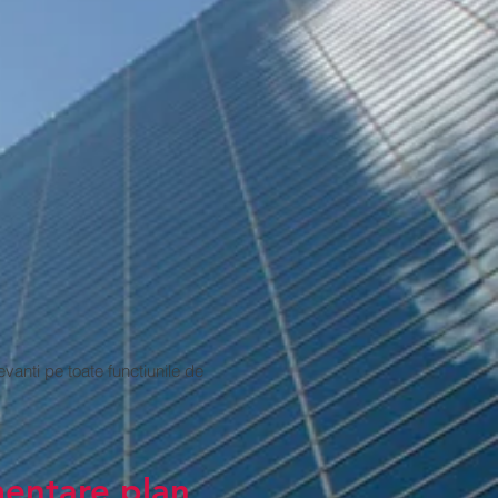
evanti pe toate functiunile de
mentare plan