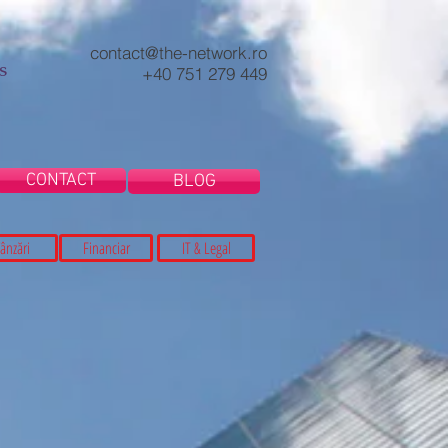
contact@the-network.ro
s
+40 751 279 449
CONTACT
BLOG
ânzări
Financiar
IT & Legal