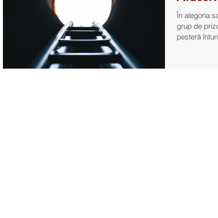
În alegoria s
grup de prizo
peșteră întune