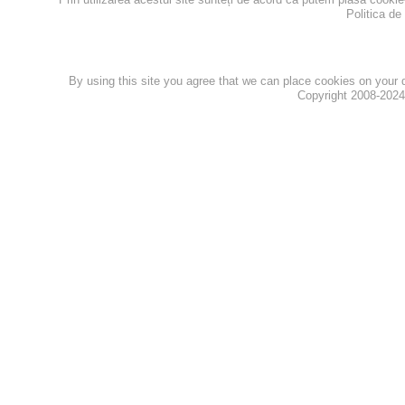
Politica de
Politica de confidentialita
By using this site you agree that we can place cookies on your
Copyright 2008-202
Privacy Policy