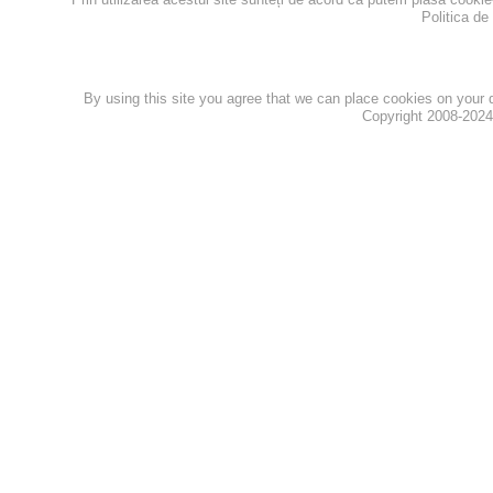
Politica de
Politica de confidentialita
By using this site you agree that we can place cookies on your
Copyright 2008-202
Privacy Policy