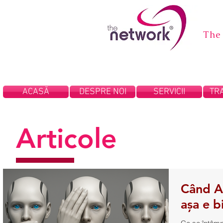
The
ACASĂ
DESPRE NOI
SERVICII
TRA
Articole
Când AI
așa e b