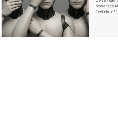
Ce se întâmp
poate face I
facă nimic?” 