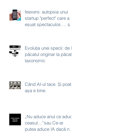
feexers: autopsia unui
startup "perfect" care a
eșuat spectaculos … și a
crezut că poate “hackui”
lipsa de încredere a
românilor … cu un
Evoluția unei specii: de la
algoritm
păcatul originar la păcatul
taxonomic
Când AI-ul tace. Și poate
așa e bine.
„Nu aduce anul ce aduce
ceasul…”sau Ce-ar
putea aduce IA dacă ne